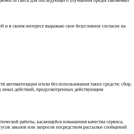
осещаемости сайта для последующего улучшения предоставляемых
й и в своем интересе выражаю свое безусловное согласие на
 автоматизации и/или без использования таких средств: сбор,
бых иных действий, предусмотренных действующим
итической работы, касающейся повышения качества сервиса,
тусов заказов или запросов посредством рассылки сообщений