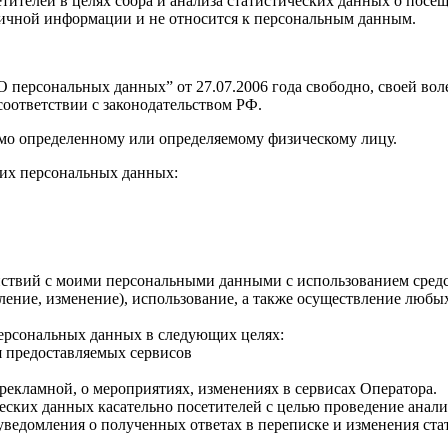
 посетителей в целях сбора и анализа статистических данных о п
о личной информации и не относится к персональным данным.
персональных данных” от 27.07.2006 года свободно, своей воле
оответствии с законодательством РФ.
мо определенному или определяемому физическому лицу.
их персональных данных:
твий с моими персональными данными с использованием средств
овление, изменение), использование, а также осуществление лю
персональных данных в следующих целях:
я предоставляемых сервисов
рекламной, о мероприятиях, изменениях в сервисах Оператора.
ческих данных касательно посетителей с целью проведение анал
уведомления о полученных ответах в переписке и изменения ста