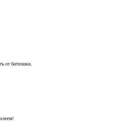
ть от батюшки.
илеем!