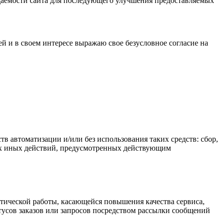
осещаемости сайта для последующего улучшения предоставляемых
й и в своем интересе выражаю свое безусловное согласие на
 автоматизации и/или без использования таких средств: сбор,
бых иных действий, предусмотренных действующим
итической работы, касающейся повышения качества сервиса,
тусов заказов или запросов посредством рассылки сообщений