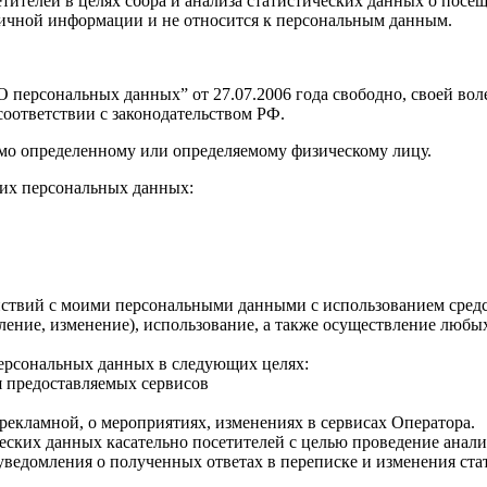
 посетителей в целях сбора и анализа статистических данных о п
о личной информации и не относится к персональным данным.
персональных данных” от 27.07.2006 года свободно, своей воле
оответствии с законодательством РФ.
мо определенному или определяемому физическому лицу.
их персональных данных:
твий с моими персональными данными с использованием средств
овление, изменение), использование, а также осуществление лю
персональных данных в следующих целях:
я предоставляемых сервисов
рекламной, о мероприятиях, изменениях в сервисах Оператора.
ческих данных касательно посетителей с целью проведение анал
уведомления о полученных ответах в переписке и изменения ста