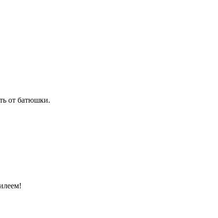
ть от батюшки.
илеем!