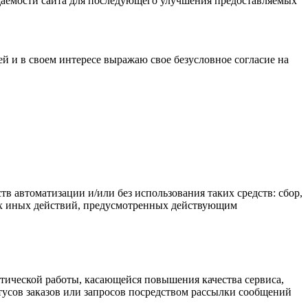
осещаемости сайта для последующего улучшения предоставляемых
й и в своем интересе выражаю свое безусловное согласие на
 автоматизации и/или без использования таких средств: сбор,
бых иных действий, предусмотренных действующим
итической работы, касающейся повышения качества сервиса,
тусов заказов или запросов посредством рассылки сообщений