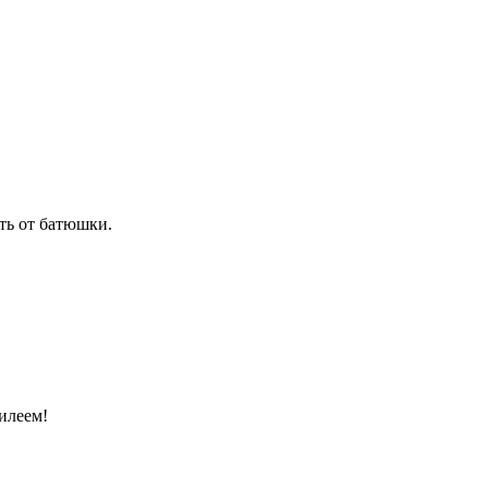
ть от батюшки.
илеем!