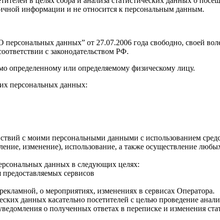
 посетителей в целях сбора и анализа статистических данных о п
о личной информации и не относится к персональным данным.
персональных данных” от 27.07.2006 года свободно, своей воле
оответствии с законодательством РФ.
мо определенному или определяемому физическому лицу.
их персональных данных:
твий с моими персональными данными с использованием средств
овление, изменение), использование, а также осуществление лю
персональных данных в следующих целях:
я предоставляемых сервисов
рекламной, о мероприятиях, изменениях в сервисах Оператора.
ческих данных касательно посетителей с целью проведение анал
уведомления о полученных ответах в переписке и изменения ста