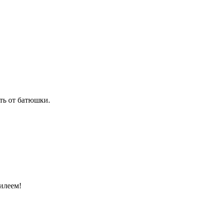
ть от батюшки.
илеем!