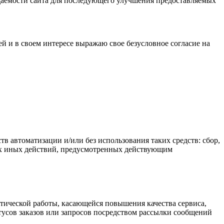
осещаемости сайта для последующего улучшения предоставляемых
й и в своем интересе выражаю свое безусловное согласие на
 автоматизации и/или без использования таких средств: сбор,
бых иных действий, предусмотренных действующим
итической работы, касающейся повышения качества сервиса,
тусов заказов или запросов посредством рассылки сообщений