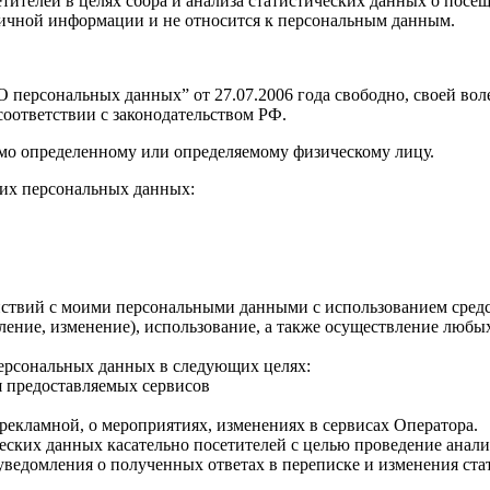
 посетителей в целях сбора и анализа статистических данных о п
о личной информации и не относится к персональным данным.
персональных данных” от 27.07.2006 года свободно, своей воле
оответствии с законодательством РФ.
мо определенному или определяемому физическому лицу.
их персональных данных:
твий с моими персональными данными с использованием средств
овление, изменение), использование, а также осуществление лю
персональных данных в следующих целях:
я предоставляемых сервисов
рекламной, о мероприятиях, изменениях в сервисах Оператора.
ческих данных касательно посетителей с целью проведение анал
уведомления о полученных ответах в переписке и изменения ста