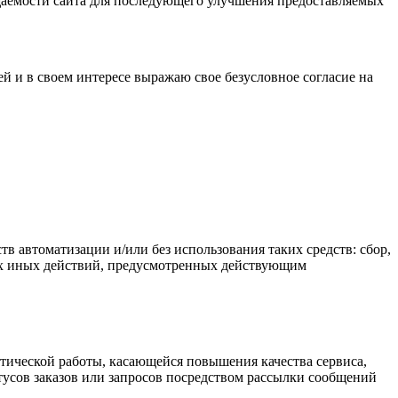
осещаемости сайта для последующего улучшения предоставляемых
й и в своем интересе выражаю свое безусловное согласие на
 автоматизации и/или без использования таких средств: сбор,
бых иных действий, предусмотренных действующим
итической работы, касающейся повышения качества сервиса,
тусов заказов или запросов посредством рассылки сообщений