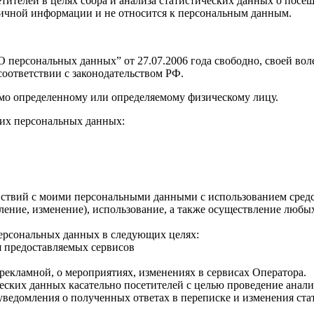
 посетителей в целях сбора и анализа статистических данных о п
о личной информации и не относится к персональным данным.
персональных данных” от 27.07.2006 года свободно, своей воле
оответствии с законодательством РФ.
мо определенному или определяемому физическому лицу.
их персональных данных:
твий с моими персональными данными с использованием средств
овление, изменение), использование, а также осуществление лю
персональных данных в следующих целях:
я предоставляемых сервисов
рекламной, о мероприятиях, изменениях в сервисах Оператора.
ческих данных касательно посетителей с целью проведение анал
уведомления о полученных ответах в переписке и изменения ста