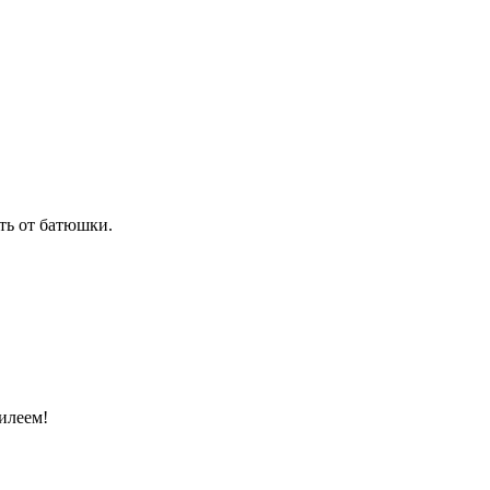
ть от батюшки.
илеем!