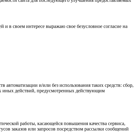
осещаемости сайта для последующего улучшения предоставляемых
й и в своем интересе выражаю свое безусловное согласие на
 автоматизации и/или без использования таких средств: сбор,
бых иных действий, предусмотренных действующим
итической работы, касающейся повышения качества сервиса,
тусов заказов или запросов посредством рассылки сообщений