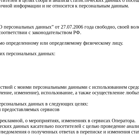
 посетителей в целях сбора и анализа статистических данных о п
о личной информации и не относится к персональным данным.
персональных данных” от 27.07.2006 года свободно, своей воле
оответствии с законодательством РФ.
мо определенному или определяемому физическому лицу.
их персональных данных:
твий с моими персональными данными с использованием средств
овление, изменение), использование, а также осуществление лю
персональных данных в следующих целях:
я предоставляемых сервисов
рекламной, о мероприятиях, изменениях в сервисах Оператора.
ческих данных касательно посетителей с целью проведение анал
уведомления о полученных ответах в переписке и изменения ста