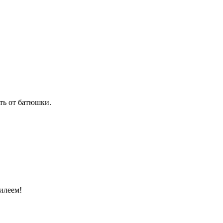
ть от батюшки.
илеем!