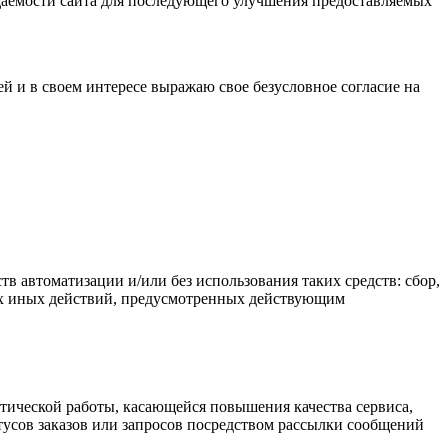
осещаемости сайта для последующего улучшения предоставляемых
й и в своем интересе выражаю свое безусловное согласие на
 автоматизации и/или без использования таких средств: сбор,
бых иных действий, предусмотренных действующим
итической работы, касающейся повышения качества сервиса,
тусов заказов или запросов посредством рассылки сообщений