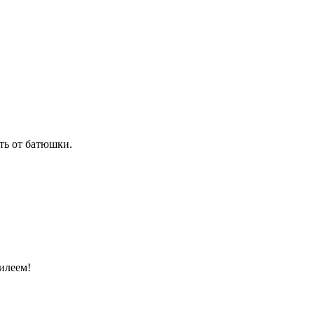
ть от батюшки.
илеем!