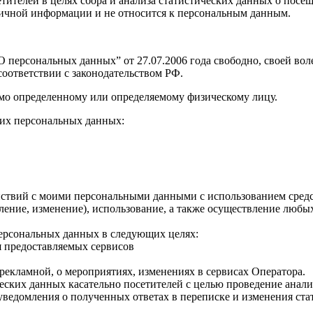
 посетителей в целях сбора и анализа статистических данных о п
о личной информации и не относится к персональным данным.
персональных данных” от 27.07.2006 года свободно, своей воле
оответствии с законодательством РФ.
мо определенному или определяемому физическому лицу.
их персональных данных:
твий с моими персональными данными с использованием средств
овление, изменение), использование, а также осуществление лю
персональных данных в следующих целях:
я предоставляемых сервисов
рекламной, о мероприятиях, изменениях в сервисах Оператора.
ческих данных касательно посетителей с целью проведение анал
уведомления о полученных ответах в переписке и изменения ста